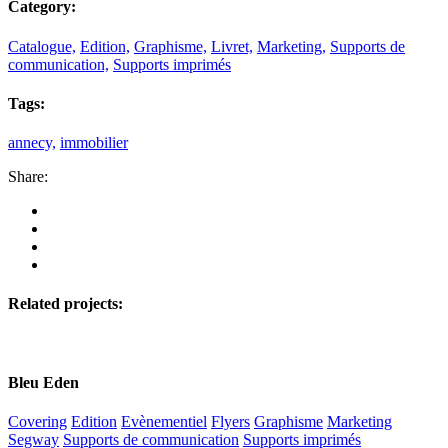
Category:
Catalogue,
Edition,
Graphisme,
Livret,
Marketing,
Supports de
communication,
Supports imprimés
Tags:
annecy,
immobilier
Share:
Related projects:
Bleu Eden
Covering
Edition
Evènementiel
Flyers
Graphisme
Marketing
Segway
Supports de communication
Supports imprimés