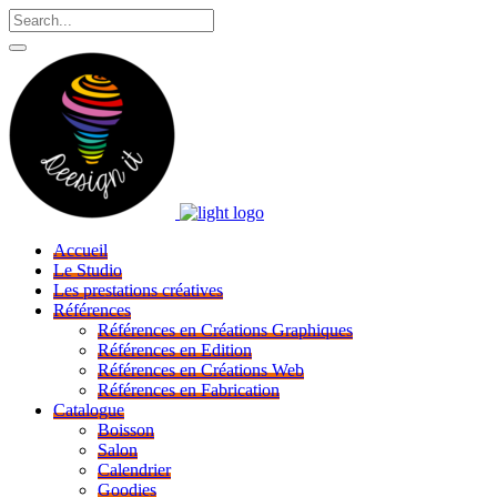
Accueil
Le Studio
Les prestations créatives
Références
Références en Créations Graphiques
Références en Edition
Références en Créations Web
Références en Fabrication
Catalogue
Boisson
Salon
Calendrier
Goodies