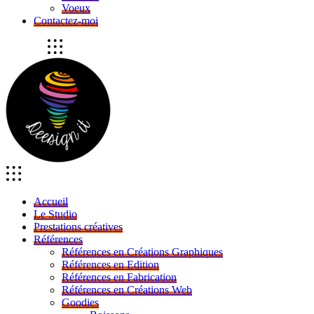
Voeux
Contactez-moi
Accueil
Le Studio
Prestations créatives
Références
Références en Créations Graphiques
Références en Edition
Références en Fabrication
Références en Créations Web
Goodies