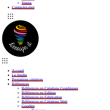
Voeux
Contactez-moi
Accueil
Le Studio
Prestations créatives
Références
Références en Créations Graphiques
Références en Edition
Références en Fabrication
Références en Créations Web
Goodies