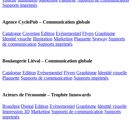
Supports imprimés
Agence CycloPub – Communication globale
Catalogue
Covering
Edition
Evènementiel
Flyers
Graphisme
Identité visuelle
Illustration
Marketing
Plaquette
Segway
Supports
de communication
Supports imprimés
Boulangerie Liéval – Communication globale
Catalogue
Edition
Evènementiel
Flyers
Graphisme
Identité visuelle
Plaquette
Supports de communication
Supports imprimés
Acteurs de l’économie – Trophée Innowards
Branding
Digital
Edition
Evènementiel
Graphisme
Identité visuelle
Impression 3D
Marketing
Supports de communication
Supports
imprimés