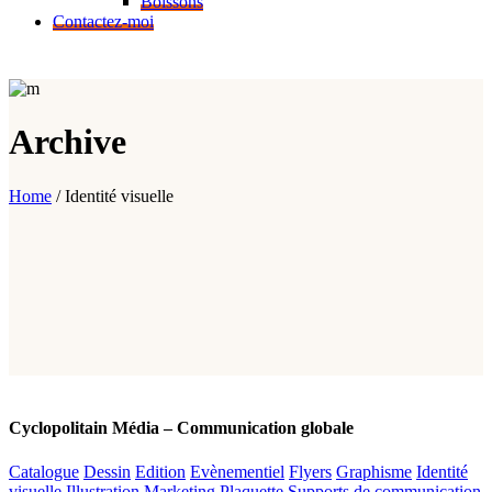
Boissons
Contactez-moi
Archive
Home
/
Identité visuelle
Cyclopolitain Média – Communication globale
Catalogue
Dessin
Edition
Evènementiel
Flyers
Graphisme
Identité
visuelle
Illustration
Marketing
Plaquette
Supports de communication