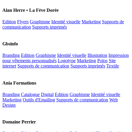
Alan Herre • La Fève Dorée
Edition
Flyers
Graphisme
Identité visuelle
Marketing
Supports de
communication
Supports imprimés
Gbsinfo
Branding
Edition
Graphisme
Identité visuelle
Illustration
Impression
pour vêtements personnalisés
Logotype
Marketing
Polos
Site
internet
Supports de communication
Supports imprimés
Textile
Ania Formations
Branding
Catalogue
Digital
Edition
Graphisme
Identité visuelle
Marketing
Outils d'Emailing
Supports de communication
Web
Design
Domaine Perrier