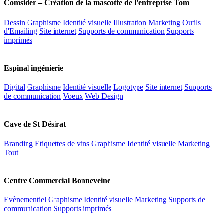
Comsider – Création de la mascotte de l’entreprise Tom
Dessin
Graphisme
Identité visuelle
Illustration
Marketing
Outils
d'Emailing
Site internet
Supports de communication
Supports
imprimés
Espinal ingénierie
Digital
Graphisme
Identité visuelle
Logotype
Site internet
Supports
de communication
Voeux
Web Design
Cave de St Désirat
Branding
Etiquettes de vins
Graphisme
Identité visuelle
Marketing
Tout
Centre Commercial Bonneveine
Evènementiel
Graphisme
Identité visuelle
Marketing
Supports de
communication
Supports imprimés