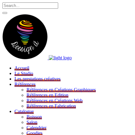
Accueil
Le Studio
Les prestations créatives
Références
Références en Créations Graphiques
Références en Edition
Références en Créations Web
Références en Fabrication
Catalogue
Boisson
Salon
Calendrier
Goodies