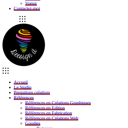
Voeux
Contactez-moi
Accueil
Le Studio
Prestations créatives
Références
Références en Créations Graphiques
Références en Edition
Références en Fabrication
Références en Créations Web
Goodies