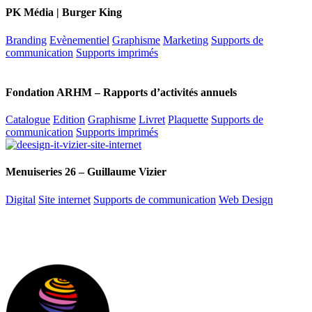
PK Média | Burger King
Branding
Evènementiel
Graphisme
Marketing
Supports de
communication
Supports imprimés
Fondation ARHM – Rapports d’activités annuels
Catalogue
Edition
Graphisme
Livret
Plaquette
Supports de
communication
Supports imprimés
Menuiseries 26 – Guillaume Vizier
Digital
Site internet
Supports de communication
Web Design