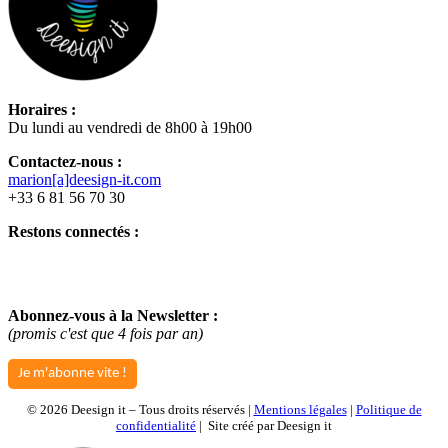
Horaires :
Du lundi au vendredi de 8h00 à 19h00
Contactez-nous :
marion[a]deesign-it.com
+33 6 81 56 70 30
Restons connectés :
Abonnez-vous à la Newsletter :
(promis c'est que 4 fois par an)
Je m'abonne vite !
©
2026 Deesign it – Tous droits réservés |
Mentions légales
|
Politique de
confidentialité
| Site créé par Deesign it