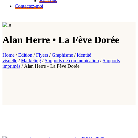
Boissons
Contactez-moi
Alan Herre
•
La
Fève Dorée
Home
/
Edition
/
Flyers
/
Graphisme
/
Identité
visuelle
/
Marketing
/
Supports de communication
/
Supports
imprimés
/
Alan Herre • La Fève Dorée