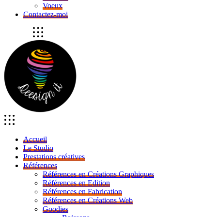
Voeux
Contactez-moi
Accueil
Le Studio
Prestations créatives
Références
Références en Créations Graphiques
Références en Edition
Références en Fabrication
Références en Créations Web
Goodies