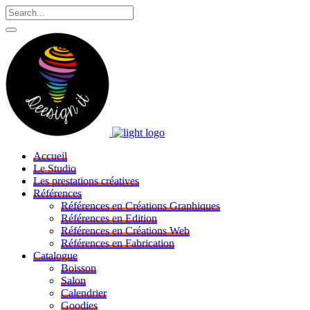
Accueil
Le Studio
Les prestations créatives
Références
Références en Créations Graphiques
Références en Edition
Références en Créations Web
Références en Fabrication
Catalogue
Boisson
Salon
Calendrier
Goodies