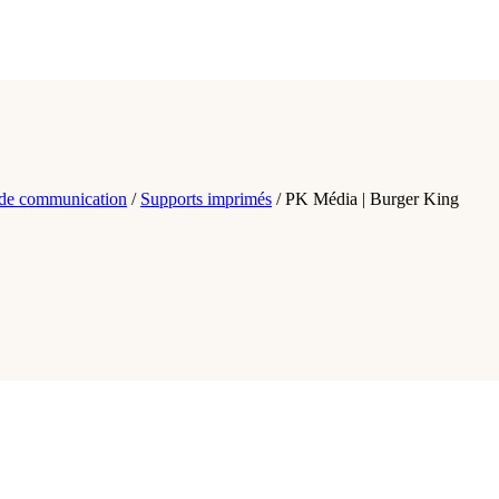
 de communication
/
Supports imprimés
/
PK Média | Burger King