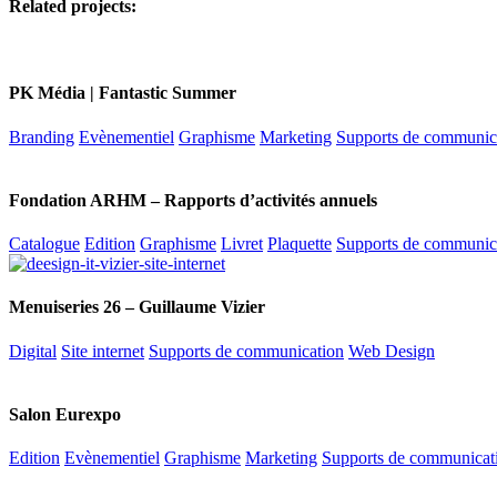
Related projects:
PK Média | Fantastic Summer
Branding
Evènementiel
Graphisme
Marketing
Supports de communic
Fondation ARHM – Rapports d’activités annuels
Catalogue
Edition
Graphisme
Livret
Plaquette
Supports de communic
Menuiseries 26 – Guillaume Vizier
Digital
Site internet
Supports de communication
Web Design
Salon Eurexpo
Edition
Evènementiel
Graphisme
Marketing
Supports de communicat