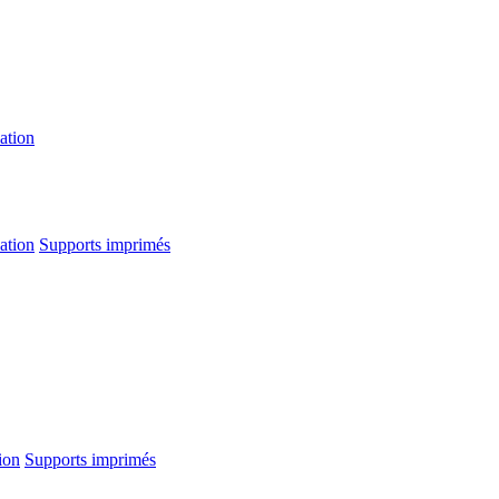
ation
ation
Supports imprimés
ion
Supports imprimés